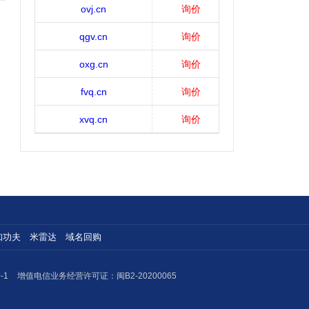
ovj.cn
询价
qgv.cn
询价
oxg.cn
询价
fvq.cn
询价
xvq.cn
询价
知功夫
米雷达
域名回购
-1
增值电信业务经营许可证：闽B2-20200065