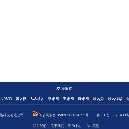
友情链接
表9800
飘名网
346域名
酷米网
玉米网
玩米网
域名秀
域名停放
络科技有限公司
|
闽公网安备 35020302034159号
|
闽ICP备18025438号
联系我们
关于我们
帮助中心
成功案例