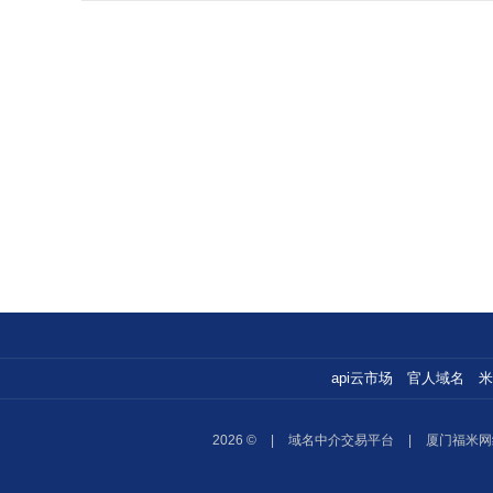
api云市场
官人域名
米
2026 ©
|
域名中介交易平台
|
厦门福米网