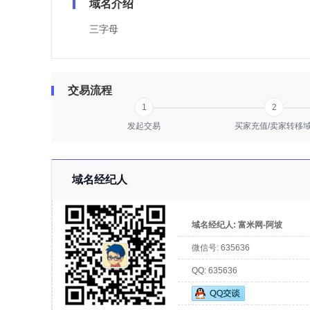
域名介绍
三字母
交易流程
1
2
发起交易
买家充值/卖家转移
域名经纪人
域名经纪人:
富米网-阿坡
微信号:
635636
QQ:
635636