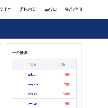
交出售
委托购买
api接口
登录/注册
平台推荐
域名
价格
ark.cn
询价
way.cn
询价
vzk.cn
询价
xvj.cn
询价