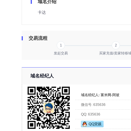
域名介绍
卡达
交易流程
1
2
发起交易
买家充值/卖家转移
域名经纪人
域名经纪人:
富米网-阿坡
微信号:
635636
QQ:
635636