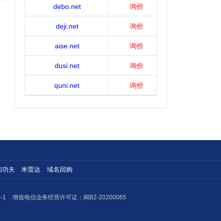
debo.net
询价
deji.net
询价
aise.net
询价
dusi.net
询价
quni.net
询价
知功夫
米雷达
域名回购
-1
增值电信业务经营许可证：闽B2-20200065