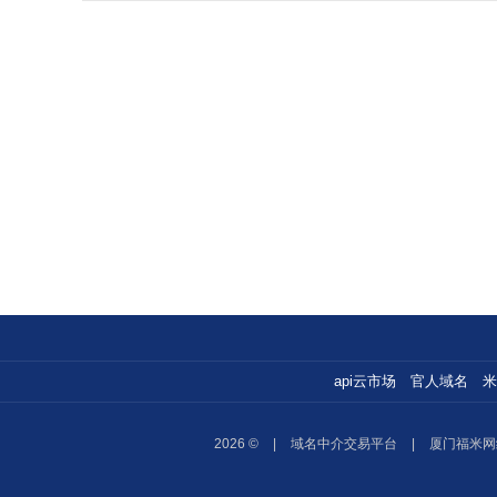
api云市场
官人域名
米
2026 ©
|
域名中介交易平台
|
厦门福米网