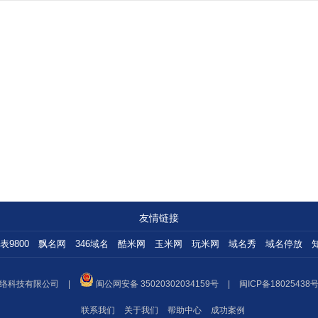
友情链接
表9800
飘名网
346域名
酷米网
玉米网
玩米网
域名秀
域名停放
络科技有限公司
|
闽公网安备 35020302034159号
|
闽ICP备18025438号
联系我们
关于我们
帮助中心
成功案例