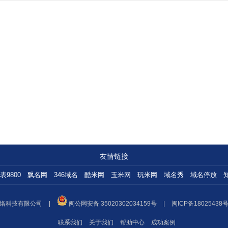
友情链接
表9800
飘名网
346域名
酷米网
玉米网
玩米网
域名秀
域名停放
络科技有限公司
|
闽公网安备 35020302034159号
|
闽ICP备18025438号
联系我们
关于我们
帮助中心
成功案例