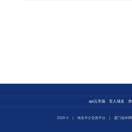
api云市场
官人域名
米
2026 ©
|
域名中介交易平台
|
厦门福米网