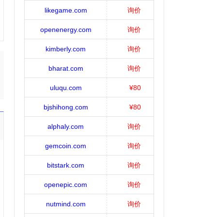
likegame.com
询价
openenergy.com
询价
kimberly.com
询价
bharat.com
询价
uluqu.com
¥80
bjshihong.com
¥80
alphaly.com
询价
gemcoin.com
询价
bitstark.com
询价
openepic.com
询价
nutmind.com
询价