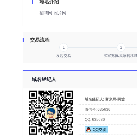
域名介绍
招聘网 照片网
交易流程
1
2
发起交易
买家充值/卖家转移
域名经纪人
域名经纪人:
富米网-阿坡
微信号:
635636
QQ:
635636