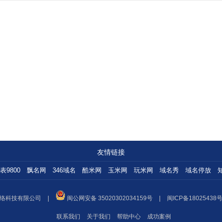
友情链接
表9800
飘名网
346域名
酷米网
玉米网
玩米网
域名秀
域名停放
络科技有限公司
|
闽公网安备 35020302034159号
|
闽ICP备18025438号
联系我们
关于我们
帮助中心
成功案例