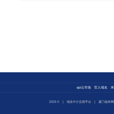
api云市场
官人域名
米
2026 ©
|
域名中介交易平台
|
厦门福米网