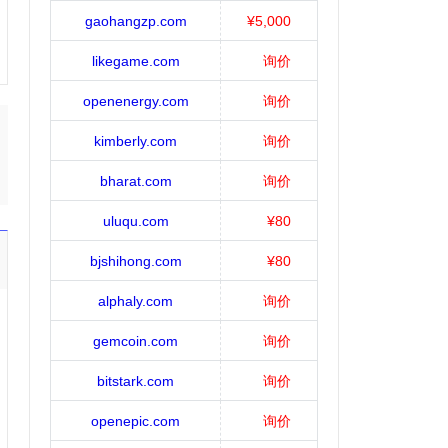
gaohangzp.com
¥5,000
likegame.com
询价
openenergy.com
询价
kimberly.com
询价
bharat.com
询价
uluqu.com
¥80
bjshihong.com
¥80
alphaly.com
询价
gemcoin.com
询价
bitstark.com
询价
openepic.com
询价