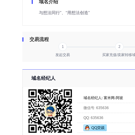
域名介绍
与想法同行”、“用想法创造”
交易流程
1
2
发起交易
买家充值/卖家转移
域名经纪人
域名经纪人:
富米网-阿坡
微信号:
635636
QQ:
635636