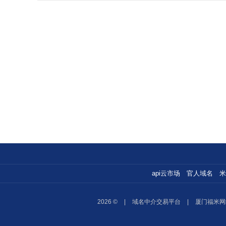
api云市场
官人域名
米
2026 ©
|
域名中介交易平台
|
厦门福米网