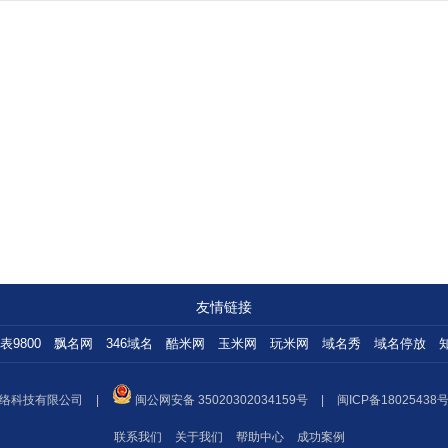
友情链接
表9800
飘名网
346域名
酷米网
玉米网
玩米网
域名秀
域名停放
络科技有限公司
|
闽公网安备 35020302034159号
|
闽ICP备18025438号
联系我们
关于我们
帮助中心
成功案例